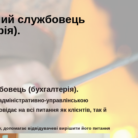
ний службовець
ія).
овець (бухгалтерія).
 адміністративно-управлінською
ідає на всі питання як клієнтів, так й
, допомагає відвідувачеві вирішити його питання