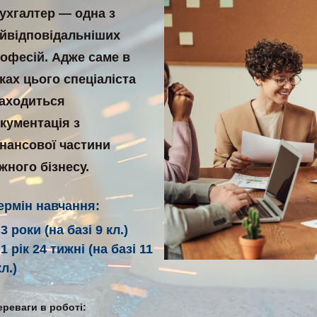
ухгалтер — одна з
йвідповідальніших
офесій. Адже саме в
ках цього спеціаліста
аходиться
кументація з
нансової частини
жного бізнесу.
ермін навчання:
3 роки (на базі 9 кл.)
1 рік 24 тижні (на базі 11
кл.)
ереваги в роботі: