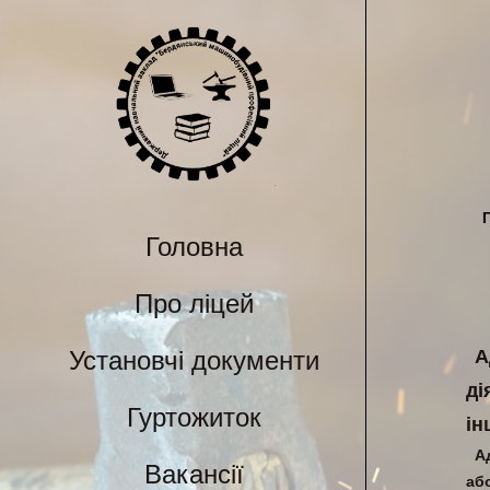
Головна
Про ліцей
Установчі документи
А
ді
Гуртожиток
ін
А
Вакансії
аб