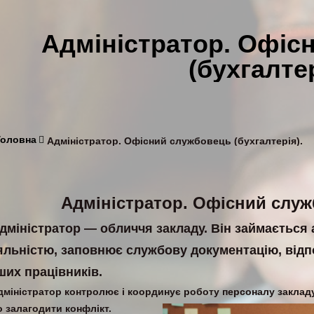
Адміністратор. Офіс
(бухгалтер
Головна
Адміністратор. Офісний службовець (бухгалтерія).
Адміністратор. Офісний служб
дміністратор — обличчя закладу. Він займається
яльністю, заповнює службову документацію, відпов
ших працівників.
дміністратор контролює і координує роботу персоналу закладу
о залагодити конфлікт.