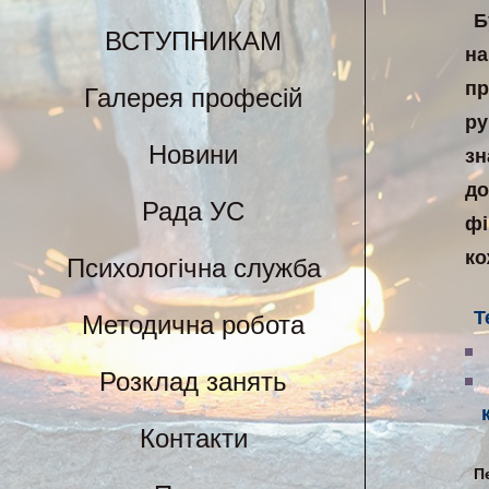
Б
ВСТУПНИКАМ
на
пр
Галерея професій
ру
Новини
зн
до
Рада УС
фі
ко
Психологічна служба
Т
Методична робота
Розклад занять
Контакти
П