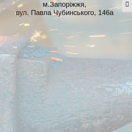
м.Запоріжжя,
Togg
вул. Павла Чубинського, 146а