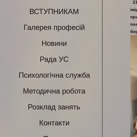
2
ім
ВСТУПНИКАМ
пр
по
Галерея професій
бер
Новини
Рада УС
Психологічна служба
Методична робота
Розклад занять
Контакти