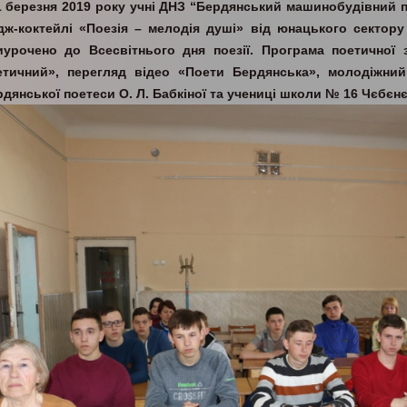
1 березня 2019 року учні ДНЗ “Бердянський машинобудівний п
ідж-коктейлі «Поезія – мелодія душі» від юнацького сектору
иурочено до Всесвітнього дня поезії. Програма поетичної 
етичний», перегляд відео «Поети Бердянська», молодіжни
дянської поетеси О. Л. Бабкіної та учениці школи № 16 Чєбєнє