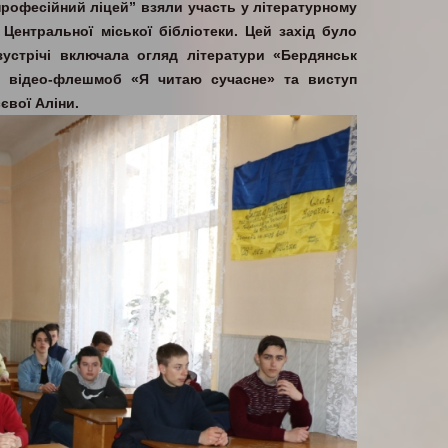
рофесійний ліцей” взяли участь у літературному
 Центральної міської бібліотеки. Цей захід було
зустрічі включала огляд літератури «Бердянськ
й відео-флешмоб «Я читаю сучасне» та виступ
євої Аліни.