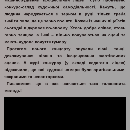
машинобудівний професійний ліцей” було проведено
конкурс-огляд художньої самодіяльності. Кажуть, що
людина народжується с зерном в руці, тільки треба
знайти поле, де це зерно посіяти. Кожен із наших ліцеїстів
сьогодні відкрився по-своєму. Хтось добре співає, хтось
гарно танцює, а інші – вільно почуваються на сцені та
мають чудове почуття гумору .
Протягом всього концерту звучали пісні, танці,
декламування віршів та інсценування жартівливих
сценок. А журі
конкурсу (
у складі педагогів ліцею)
відзначило, що в
сі художні номери були оригінальними,
яскравими та неповторними.
Пишаємося, що в нас навчається така талановита
молодь!