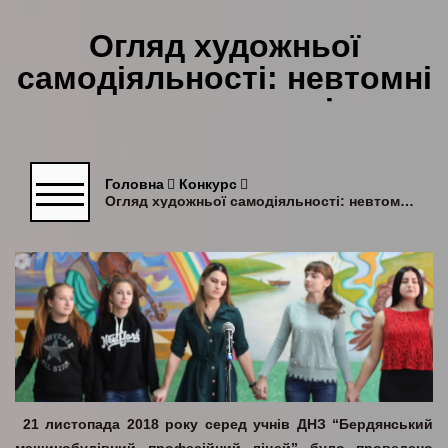
Огляд художньої
самодіяльності: невтомні
та талановиті
Головна
Конкурс
Огляд художньої самодіяльності: невтомні та талановиті
21 листопада 2018 року серед учнів ДНЗ “Бердянський