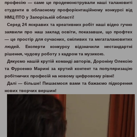
професію — саме це продемонстрували наші талановиті
студенти в обласному профорієнтаційному конкурсі від
НМЦ ПТО у Запорізькій області!
Серед 24 яскравих та креативних робіт наші відео гучно
заявили про наш заклад освіти, показавши, що профтех
— це простір для сучасних, сміливих та мегаталановитих
людей. Експерти конкурсу відзначили нестандартні
рішення, чудову роботу з кадром та музикою.
Дякуємо нашій крутій команді авторів, Дороніну Олексію
та Фурсенко Марині за крутий контент та популяризацію
робітничих професій на новому цифровому рівні!
Далі — більше! Пишаємося вами та бажаємо підкорення
нових творчих вершин!