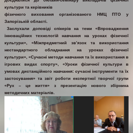
доєдналися до онлайн-семінару викладачів фізичної
культури та керівників
фізичного виховання організованого НМЦ ПТО у
Запорізькій області.
Заслухали доповіді спікерів на теми «Впровадження
інноваційних технологій навчання на уроках фізичної
культури», «Міжпредметний зв’язок та використання
нестандартного обладнання на уроках фізичної
культури», «Сучасні методи навчання та їх використання в
ігрових видах спорту», «Уроки фізичної культури в
умовах дистанційного навчання: сучасні інструменти та їх
застосування» та звіт роботи експертної творчої групи
«Рух – це життя» з презентацію нового збірника
методичних матеріалів.