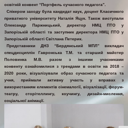
освітній конвент “Портфель сучасного педагога”.
Спікером заходу була кандидат наук, доцент Класичного
приватного університету Наталія Яцук. Також виступали
Олександр Паржницький, директор НМЦ ПТО у
Запорізькій області та заступник директора НМЦ ПТО у
Запорізькій області Світлана Петерик.
Представники ДНЗ “Бердянський МПЛ” викладач
спецдисциплін Гавронська Т.М. та старший майстер
Половинка М.В. разом з іншими учасниками
конвенту ознайомилися з трендами в освіти на 2018 –
2020 роки, візуалізували образ сучасного педагога та
учня, приймали активну участь у вправах з
використанням елементів сінемалогії, візуалізації, форум-
театру, сторітеллингу, коучингу, дизайн-мислення,
соціальної анімації.