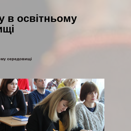
у в освітньому
ищі
ому середовищі