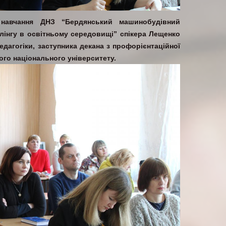
о навчання ДНЗ “Бердянський машинобудівний
лінгу в освітньому середовищі” спікера Лещенко
едагогіки, заступника декана з профорієнтаційної
ого національного університету.