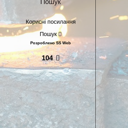
Пошук
Корисні посилання
Пошук
Розроблено SS Web
104