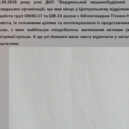
9.05.2018 року учні ДНЗ “Бердянський машинобудівний
омадських організацій, що мав місце у Центральному відділенн
іцеїсти груп ОКНО-17 та ШВ-14 разом з бібліотекарем Тітенок Н
 міста, їх головними цілями та поспілкувалися із представни
асах, з яких найбільше сподобалось малювання нитками (а
ітряної кульки. А ще усі бажаючі мали змогу відпочити у читал
 мультики.