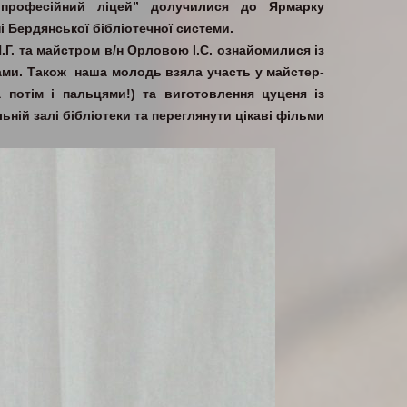
 професійний ліцей” долучилися до Ярмарку
і Бердянської бібліотечної системи.
.Г. та майстром в/н Орловою І.С. ознайомилися із
ками. Також наша молодь взяла участь у майстер-
 потім і пальцями!) та виготовлення цуценя із
ьній залі бібліотеки та переглянути цікаві фільми