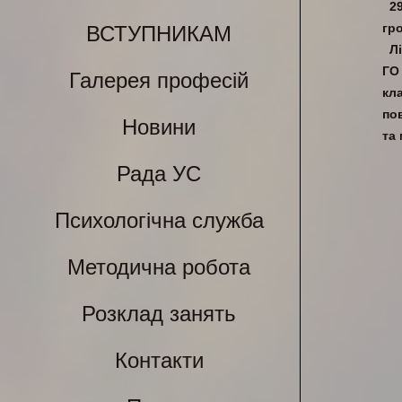
2
гр
ВСТУПНИКАМ
Л
ГО
Галерея професій
кл
пов
Новини
та
Рада УС
Психологічна служба
Методична робота
Розклад занять
Контакти