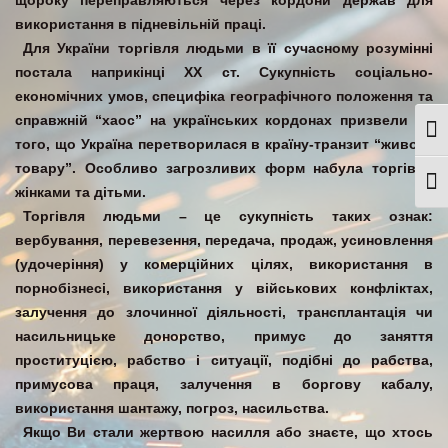
щороку переправляються через кордони держав для
використання в підневільній праці.
Для України торгівля людьми в її сучасному розумінні
постала наприкінці ХХ ст. Сукупність соціально-
економічних умов, специфіка географічного положення та
справжній “хаос” на українських кордонах призвели до
Togg
того, що Україна перетворилася в країну-транзит “живого
товару”. Особливо загрозливих форм набула торгівля
Togg
жінками та дітьми.
Торгівля людьми – це сукупність таких ознак:
вербування, перевезення, передача, продаж, усиновлення
(удочеріння) у комерційних цілях, використання в
порнобізнесі, використання у військових конфліктах,
залучення до злочинної діяльності, трансплантація чи
насильницьке донорство, примус до заняття
проституцією, рабство і ситуації, подібні до рабства,
примусова праця, залучення в боргову кабалу,
використання шантажу, погроз, насильства.
Якщо Ви стали жертвою насилля або знаєте, що хтось