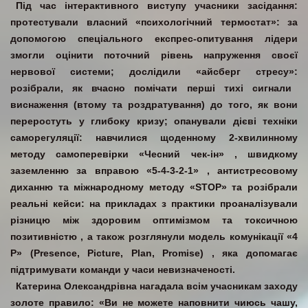
Під час інтерактивного виступу учасники засідання:
п
ротестували власний «психологічний термостат»:
за
допомогою спеціального експрес-опитування лідери
змогли оцінити поточний рівень напруження своєї
нервової системи; д
ослідили «айсберг стресу»:
розібрали, як вчасно помічати перші тихі сигнали
виснаження (втому та роздратування) до того, як вони
переростуть у глибоку кризу; о
панували дієві техніки
саморегуляції:
навчилися щоденному 2-хвилинному
методу самоперевірки «Чесний чек-ін»
, швидкому
заземленню за вправою «5-4-3-2-1»
, антистресовому
диханню та міжнародному методу «STOP» та р
озібрали
реальні кейси:
на прикладах з практики проаналізували
різницю між здоровим оптимізмом та токсичною
позитивністю
, а також розглянули модель комунікації «4
P» (Presence, Picture, Plan, Promise)
, яка допомагає
підтримувати команди у часи невизначеності
.
Катерина Олександрівна нагадала всім учасникам заходу
золоте правило:
«Ви не можете наповнити чиюсь чашу,