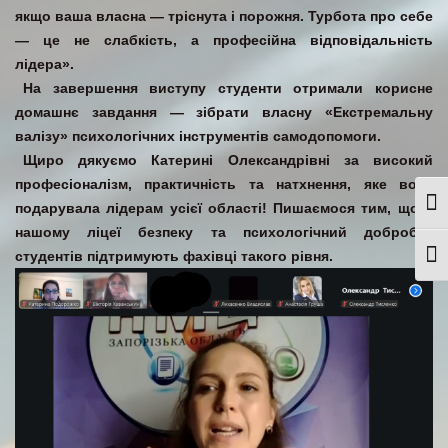
якщо ваша власна — тріснута і порожня.
Турбота про себе
— це не слабкість, а професійна відповідальність
лідера»
.
На завершення виступу студенти отримали корисне
домашнє завдання — зібрати власну «Екстремальну
валізу» психологічних інструментів самодопомоги
.
Щиро дякуємо Катерині Олександрівні за високий
професіоналізм, практичність та натхнення, яке вона
Togg
подарувала лідерам усієї області
! Пишаємося тим, що у
нашому ліцеї безпеку та психологічний добробут
студентів підтримують фахівці такого рівня.
Togg