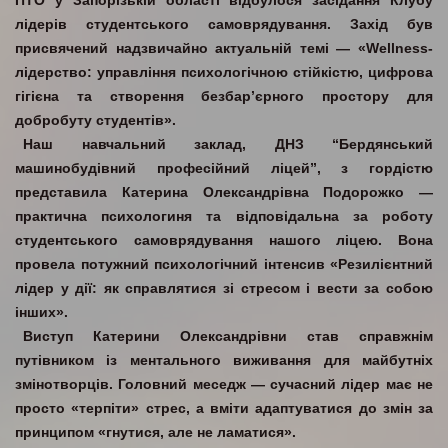
ПТО у Запорізькій області
відбулося засідання Клубу
лідерів студентського самоврядування
.
Захід
був
присвячений надзвичайно актуальній темі —
«Wellness-
лідерство: управління психологічною стійкістю, цифрова
гігієна та створення безбар’єрного простору для
добробуту студентів»
.
Наш навчальний заклад, ДНЗ “Бердянський
машинобудівний професійний ліцей”,
з гордістю
представила
Катерина Олександрівна Подорожко
—
практична психологиня та відповідальна за роботу
студентського самоврядування нашого ліцею
.
Вона
провела потужний психологічний інтенсив
«Резилієнтний
лідер у дії: як справлятися зі стресом і вести за собою
інших»
.
Виступ Катерини Олександрівни став справжнім
путівником із ментального виживання для майбутніх
змінотворців
.
Головний меседж — сучасний лідер має не
просто «терпіти» стрес, а вміти адаптуватися до змін за
принципом «гнутися, але не ламатися»
.