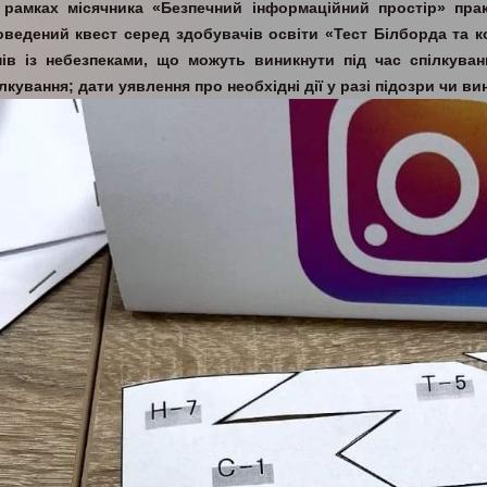
 рамках місячника «Безпечний інформаційний простір» пр
оведений квест серед здобувачів освіти «Тест Білборда та к
нів із небезпеками, що можуть виникнути під час спілкуван
лкування; дати уявлення про необхідні дії у разі підозри чи в