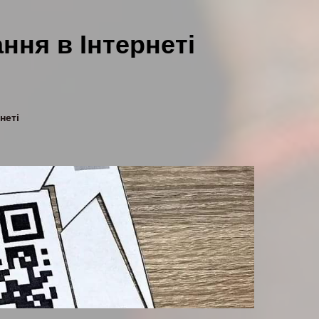
ння в Інтернеті
неті