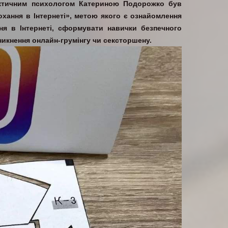
актичним психологом Катериною Подорожко був
охання в Інтернеті», метою якого є ознайомлення
ня в Інтернеті, сформувати навички безпечного
иникнення онлайн-грумінгу чи сексторшену.