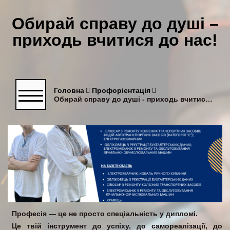
Обирай справу до душі –
приходь вчитися до нас!
Головна
Профорієнтація
Обирай справу до душі - приходь вчитися до нас!
Професія — це не просто спеціальність у дипломі.
Це твій інструмент до успіху, до самореалізації, до