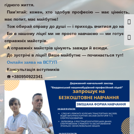
гідного життя.
Пам’ятай: кожен, хто здобув професію — має цінність,
має попит, має майбутнє!
Togg
Тож обирай справу до душі — і приходь вчитися до нас!
Бо в нашому ліцеї ми не просто навчаємо — ми готуємо
Togg
справжніх майстрів.
А справжніх майстрів цінують завжди й всюди.
До зустрічі в ліцеї! Ваше майбутнє — починається тут!
Онлайн заява на ВСТУП
Консультація вступників
☎️ +380950922341