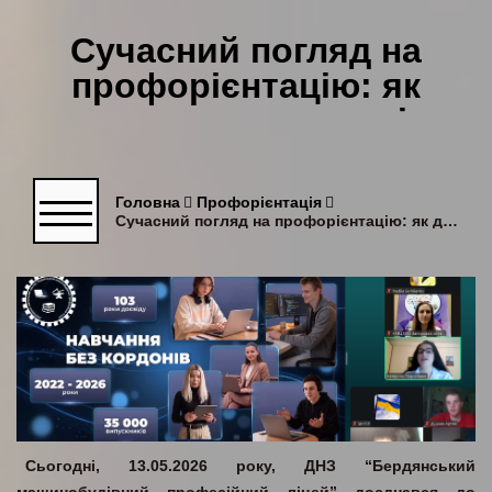
Сучасний погляд на
профорієнтацію: як
допомогти молоді
зробити свідомий
кар’єрний вибір
Головна
Профорієнтація
Сучасний погляд на профорієнтацію: як допомогти молоді зробити свідомий кар’єрний вибір
Сьогодні, 13.05.2026 року, ДНЗ “Бердянський