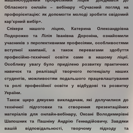
машинобудівний професійний ліцей” доєднався до
Обласного онлайн – вебінару «Сучасний погляд на
профорієнтацію: як допомогти молоді зробити свідомий
кар’єрний вибір».
Спікери нашого ліцею, Катерина Олександрівна
Подорожко та Лілія Іванівна Дороніна, ознайомили
учасників з перспективними професіями, особливостями
вступної кампанії, а також перевагами здобуття
професійно-технічної освіти саме в нашому ліцеї.
Особливу увагу було приділено розвитку практичних
навичок та реалізації творчого потенціалу наших
студентів, можливостям подальшого працевлаштування
та ролі професійної освіти у відбудові та розвитку
України.
Також щиро дякуємо викладачам, які долучилися до
технічної підготовки та створення презентаційних
матеріалів для онлайн-вебінару, Оксані Володимирівні
Шапошник та Пашніну Андрію Геннадійовичу. Завдяки
вашій відповідальності, творчому підходу та