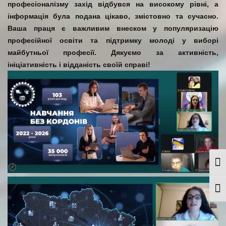
професіоналізму захід відбувся на високому рівні, а
інформація була подана цікаво, змістовно та сучасно.
Ваша праця є важливим внеском у популяризацію
професійної освіти та підтримку молоді у виборі
майбутньої професії. Дякуємо за активність,
ініціативність і відданість своїй справі!
Togg
Togg