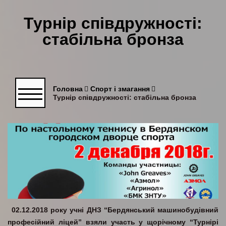
Турнір співдружності:
стабільна бронза
Головна
Спорт і змагання
Турнір співдружності: стабільна бронза
02.12.2018 року учні ДНЗ “Бердянський машинобудівний
професійний ліцей” взяли участь у щорічному “Турнірі