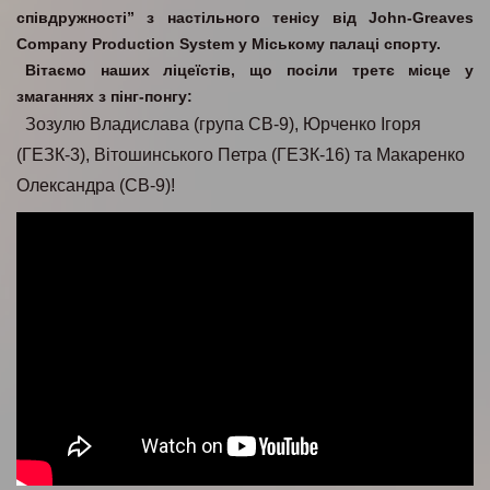
співдружності” з настільного тенісу від John-Greaves
Company Production System у Міському палаці спорту.
Вітаємо наших ліцеїстів, що посіли третє місце у
змаганнях з пінг-понгу:
Зозулю Владислава (група СВ-9), Юрченко Ігоря
(ГЕЗК-3), Вітошинського Петра (ГЕЗК-16) та Макаренко
Олександра (СВ-9)!