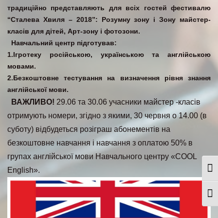
традиційно представляють для всіх гостей фестивалю
“Сталева Хвиля – 2018”: Розумну зону і Зону майстер-
класів для дітей, Арт-зону і фотозони.
Навчальний центр підготував:
1.Ігротеку російською, українською та англійською
мовами.
2.Безкоштовне тестування на визначення рівня знання
англійської мови.
ВАЖЛИВО!
29.06 та 30.06 учасники майстер -класів
отримують номери, згідно з якими, 30 червня о 14.00 (в
суботу) відбудеться розіграш абонементів на
безкоштовне навчання і навчання з оплатою 50% в
групах англійської мови Навчального центру «COOL
English».
Togg
Togg