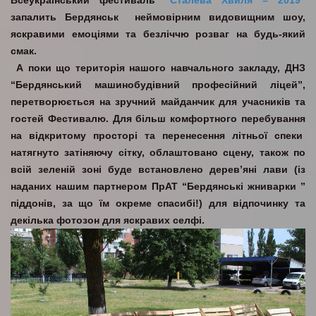
Всеукраїнський фестиваль
“Сталева Хвиля – 2019”
запалить Бердянськ неймовірним видовищним шоу,
яскравими емоціями та безліччю розваг на будь-який
смак.
А поки що територія нашого навчального закладу, ДНЗ
“Бердянський машинобудівний професійний ліцей”,
перетворюється на зручний майданчик для учасників та
гостей Фестивалю. Для більш комфортного перебування
на відкритому просторі та перенесення літньої спеки
натягнуто затіняючу сітку, облаштовано сцену, також по
всій зеленій зоні буде встановлено дерев’яні лави (із
наданих нашим партнером ПрАТ “Бердянські жниварки ”
піддонів, за що їм окреме спасибі!) для відпочинку та
декілька фотозон для яскравих селфі.