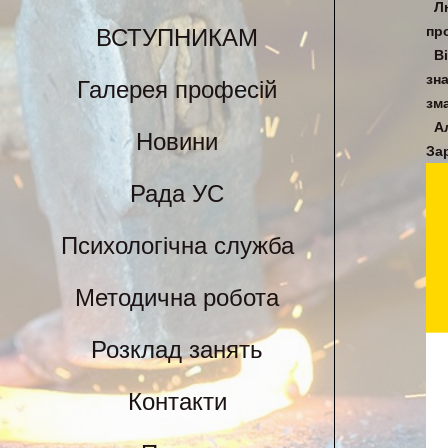
Л
пр
ВСТУПНИКАМ
В
зн
Галерея професій
зм
А
Новини
За
Рада УС
Психологічна служба
Методична робота
Розклад занять
Контакти