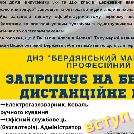
юбі друзі, випускники 9-х та 11-х класів! Державний на
офесійний ліцей” запрошує на безкоштовне дистанційне навча
ійна завадила всьому офлайн…урочистому першому ве
айомствам та довгоочікуваним зустрічам з одногрупникам
аганням та святковим заходам…
ле головне, що б Ви залишалися в безпеці. Тому наразі нав
ради Вашої безпеки! Бережіть себе та пам’ятайте, що після пе