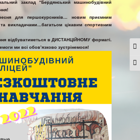
вчальний заклад “Бердянський машинобудівний
ння!
ресня для першокурсників… новим приємним
и та викладачами…багатьом цікавим спортивним
чання відбуватиметься в ДИСТАНЦІЙНОМУ форматі.
ремоги ми всі обов’язково зустрінемося!
Togg
Togg