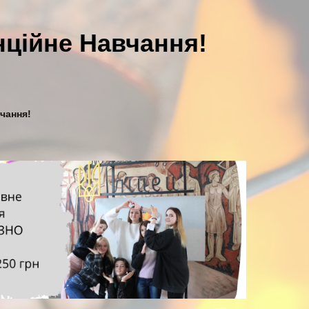
нційне Навчання!
чання!