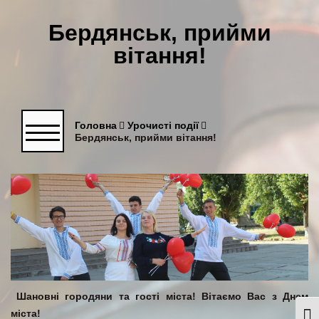
Бердянськ, прийми
вітання!
Головна
Урочисті події
Бердянськ, прийми вітання!
Шановні городяни та гості міста! Вітаємо Вас з Днем
міста!