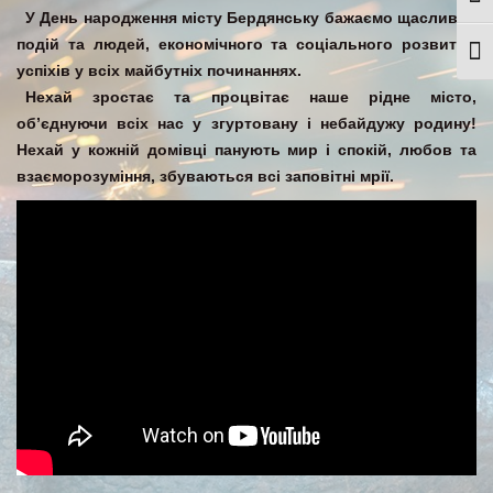
Togg
У День народження місту Бердянську бажаємо щасливих
подій та людей, економічного та соціального розвитку,
Togg
успіхів у всіх майбутніх починаннях.
Нехай зростає та процвітає наше рідне місто,
об’єднуючи всіх нас у згуртовану і небайдужу родину!
Нехай у кожній домівці панують мир і спокій, любов та
взаєморозуміння, збуваються всі заповітні мрії.