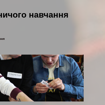
ничого навчання
ння