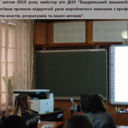
7 квітня 2019 року майстер в/н ДНЗ “Бердянський машиноб
ргіївна провела відкритий урок виробничого навчання з профе
ік коштів, розрахунків та інших активів”.