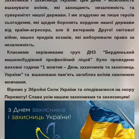
захисників і захисниць України. Цей день – можливість
вшанувати воїнів, які захищають незалежність та
суверенітет нашої держави. І ми згадуємо не лише героїв
сьогодення, які щодня боронять кордони нашої держави
від країни-агресора, але й ветеранів Другої світової
війни, наших предків козаків, які виборювали право за
незалежність.
Класними керівниками груп ДНЗ “Бердянський
машинобудівний професійний ліцей” було проведено
виховні години “1 жовтня – День захисників та захисниць
України” та вшановано пам’ять загиблих воїнів хвилиною
мовчання.
Віримо у Збройні Сили України та сподіваємося на скору
Перемогу! Слава усім нашим захисникам та захисницям!