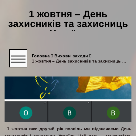
1 жовтня – День
захисників та захисниць
України
Головна
Виховні заходи
1 жовтня – День захисників та захисниць України
1 жовтня вже другий рік поспіль ми відзначаємо День