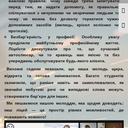
важливі правила: чому завжди треба запитувати
перед тим, як надати допомогу, як правильно
Togg
спілкуватися з нечуючими чи незрячими людьми та
чому не можна без дозволу торкатися чужих
допоміжних засобів (милиць, крісел колісних чи
Togg
протезів).
Безбар’єрність у професії:
Особливу увагу
приділили майбутньому професійному життю.
Ліцеїсти дискутували про те, що сучасний
автослюсар, чи то кравець має якісно та без
упереджень обслуговувати будь-якого клієнта.
Виховні години показали, що наша молодь щира,
відкрита та готова змінюватися. Багато студентів
зазначили, що раніше навіть не замислювалися, як
звичайні побутові речі чи випадкові слова можуть
створювати бар’єри для інших.
Ми пишаємося нашою молоддю, яка щодня доводить:
наш ліцей — це простір рівних можливостей, де
поважають кожного!