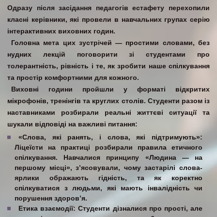
Одразу після засідання педагогів естафету перехопили
класні керівники, які провели в навчальних групах серію
інтерактивних виховних годин.
Головна мета цих зустрічей — простими словами, без
нудних лекцій поговорити зі студентами про
толерантність, рівність і те, як зробити наше спілкування
та простір комфортними для кожного.
Виховні години пройшли у форматі відкритих
мікрофонів, тренінгів та круглих столів. Студенти разом із
наставниками розбирали реальні життєві ситуації та
шукали відповіді на важливі питання:
«Слова, які ранять, і слова, які підтримують»:
Ліцеїсти на практиці розбирали правила етичного
спілкування. Навчалися принципу «Людина — на
першому місці», з’ясовували, чому застарілі слова-
ярлики ображають гідність, та як коректно
спілкуватися з людьми, які мають інвалідність чи
порушення здоров’я.
Етика взаємодії:
Студенти дізналися про прості, але