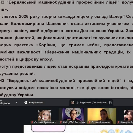
НЗ “Бердянський машинобудівний професійний ліцей” долуч
ів».
6 лютого 2026 року творча команда ліцею у складі Валерії С
сани Володимирівни Шапошник стала активним учасником о
регук часів», який відбувся з нагоди Дня єднання України. За
льних цінностей, національної ідентичності та сучасних виклик
ворча практика «Коріння, що тримає небо», представлен
зуміння важливості збереження національних традицій, їх
нностей в цифрову епоху.
иступ представників ліцею став яскравим прикладом креатив
сучасних реалій.
НЗ “Бердянський машинобудівний професійний ліцей” і нада
ховуючи свідоме покоління молоді, яке цінує свою історію, п
збудову України.