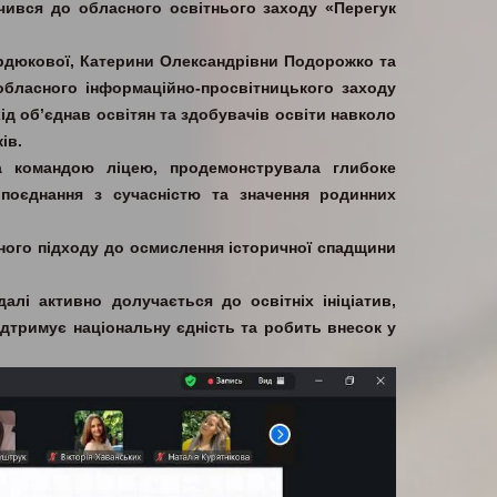
ився до обласного освітнього заходу «Перегук
ердюкової, Катерини Олександрівни Подорожко та
бласного інформаційно-просвітницького заходу
хід об’єднав освітян та здобувачів освіти навколо
ів.
а командою ліцею, продемонструвала глибоке
 поєднання з сучасністю та значення родинних
ного підходу до осмислення історичної спадщини
лі активно долучається до освітніх ініціатив,
ідтримує національну єдність та робить внесок у