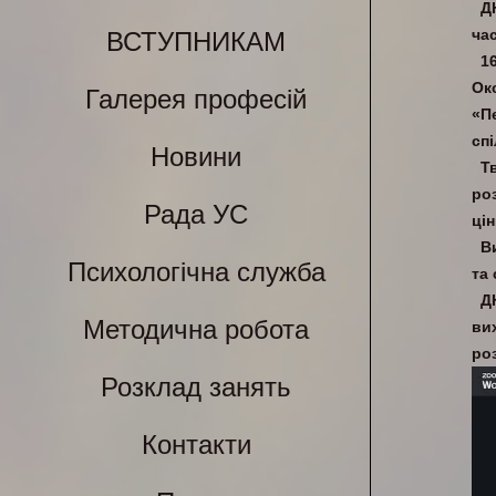
Д
час
ВСТУПНИКАМ
1
Ок
Галерея професій
«Пе
спі
Новини
Т
ро
Рада УС
ці
В
Психологічна служба
та 
Д
Методична робота
ви
ро
Розклад занять
Контакти