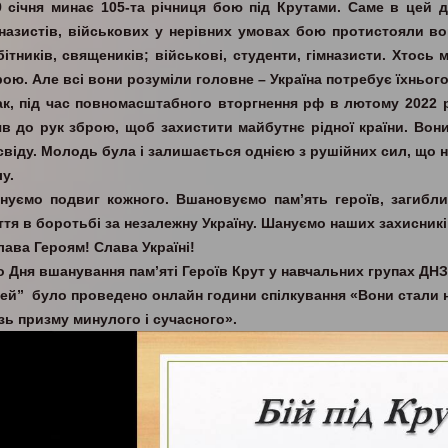
9 січня минає 105-та річниця бою під Крутами. Саме в цей д
мназистів, військових у нерівних умовах бою протистояли во
бітників, священиків; військові, студенти, гімназисти. Хтос
ою. Але всі вони розуміли головне – Україна потребує їхнього
ак, під час повномасштабного вторгнення рф в лютому 2022 р
яв до рук зброю, щоб захистити майбутнє рідної країни. Вон
свіду. Молодь була і залишається однією з рушійних сил, що на
у.
інуємо подвиг кожного. Вшановуємо пам’ять героїв, загибли
ття в боротьбі за незалежну Україну. Шануємо наших захисникі
лава Героям! Слава Україні!
о Дня вшанування пам’яті Героїв Крут у навчальних групах Д
цей” було проведено онлайн години спілкування «Вони стали н
зь призму минулого і сучасного».