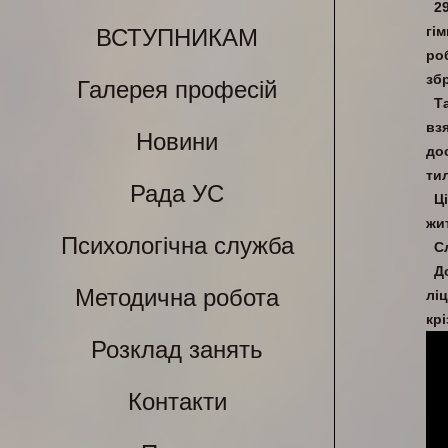
2
гі
ВСТУПНИКАМ
ро
збр
Галерея професій
Т
вз
Новини
до
тил
Рада УС
Ц
жи
Психологічна служба
С
Д
Методична робота
лі
крі
Розклад занять
Контакти