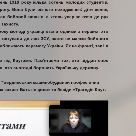
ень 1918 року кілька сотень молодих студентів,
рогу. Вони були різного походження: діти селян,
ь мав бойовий вишкіл, а хтось уперше взяв до рук
 захисту.
оку молоді українці стали одними з перших, хто
и вступали до лав ЗСУ, часто не маючи бойового
ближають перемогу України. Як на фронті, так і в
х під Крутами. Пам’ятаємо тих, хто віддав своє
в, хто сьогодні боронить Українську державу.
НЗ “Бердянський машинобудівний професійний
а захист Батьківщини» та бесіди «Трагедія Крут: