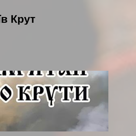
їв Крут