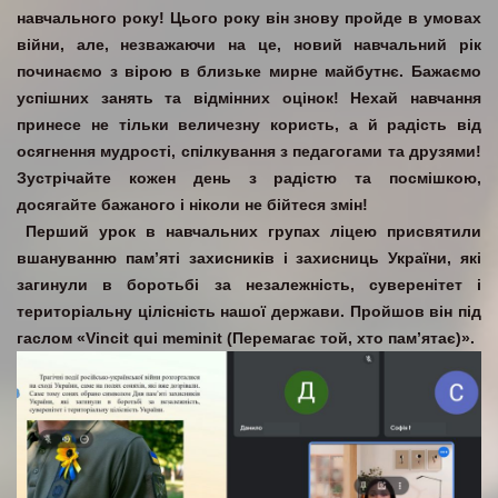
навчального року! Цього року він знову пройде в умовах
війни, але, незважаючи на це, новий навчальний рік
починаємо з вірою в близьке мирне майбутнє. Бажаємо
успішних занять та відмінних оцінок! Нехай навчання
принесе не тільки величезну користь, а й радість від
осягнення мудрості, спілкування з педагогами та друзями!
Зустрічайте кожен день з радістю та посмішкою,
досягайте бажаного і ніколи не бійтеся змін!
Перший урок в навчальних групах ліцею
присвятили
вшануванню пам’яті захисників і захисниць України, які
загинули в боротьбі за незалежність, суверенітет і
територіальну цілісність нашої держави. Пройшов він під
гаслом
«Vincit qui meminit (Перемагає той, хто пам’ятає)»
.