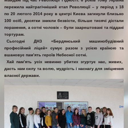
Майдані під час Революції Гідності. 6 років тому Україна
пережила найтрагічніший етап Революції – у період з 18
по 20 лютого 2014 року в центрі Києва загинули близько
100 осіб, десятки зникли безвісти, більше тисячі дістали
поранення, а сотні чоловік – були заарештовані та піддані
тортурам.
Сьогодні ДНЗ «Бердянський машинобудівний
професійний ліцей» сумує разом з усією країною та
вшановує пам’ять героїв Небесної сотні.
Хай пам’ять усіх невинно убитих згуртує нас, живих,
дасть нам силу та волю, мудрість і наснагу для зміцнення
власної держави.