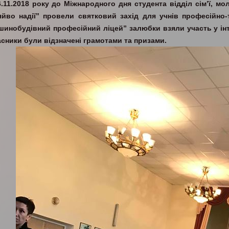
6.11.2018 року до Міжнародного дня студента відділ сім’ї, м
яйво надії” провели святковий захід для учнів професійно-
шинобудівний професійний ліцей” залюбки взяли участь у інт
асники були відзначені грамотами та призами.