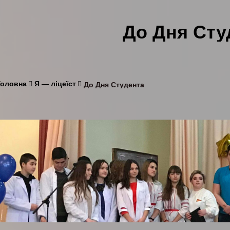
До Дня Сту
Головна
Я — ліцеїст
До Дня Студента