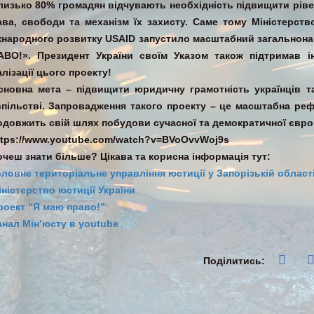
лизько 80% громадян відчувають необхідність підвищити рівен
ава, свободи та механізм їх захисту. Саме тому Міністерств
жнародного розвитку USAID запустило масштабний загальнон
АВО!». Президент України своїм Указом також підтримав і
лізації цього проекту!
сновна мета – підвищити юридичну грамотність українців 
спільстві. Запровадження такого проекту – це масштабна реф
одовжить свій шлях побудови сучасної та демократичної євро
ttps://www.youtube.com/watch?v=BVoOvvWoj9s
очеш знати більше? Цікава та корисна інформація тут:
оловне територіальне управління юстиції у Запорізькій област
іністерство юстиції України
роект “Я маю право!”
анал Мін’юсту в youtube
Поділитись: