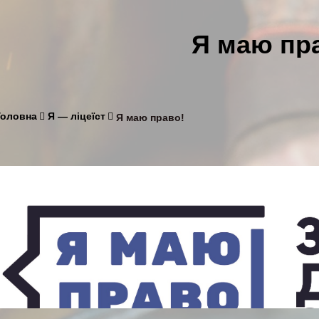
Я маю пр
Головна
Я — ліцеїст
Я маю право!