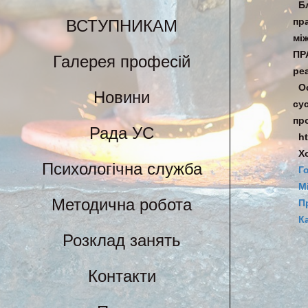
Б
пр
ВСТУПНИКАМ
мі
ПР
Галерея професій
реа
О
Новини
су
пр
Рада УС
h
Х
Психологічна служба
Г
М
Методична робота
П
К
Розклад занять
Контакти