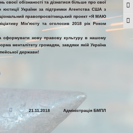
ь своєї обізнаності та дізнатися більше про свої
Togg
о юстиції України за підтримки Агентства США з
аціональний правопросвітницький проект «Я МАЮ
Togg
ніціативу Мін’юсту та оголосив 2018 рік Роком
та сформувати нову правову культуру в нашому
орма менталітету громадян, завдяки якій Україна
пейської держави!
і
21.11.2018
Адміністрація БМПЛ