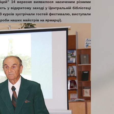
іцей” 14 вересня виявилося насиченим різними
сть у відкритому заході у Центральній бібліотеці
3 курсів зустрічали гостей фестивалю, виступали
ироби наших майстрів на ярмарці).