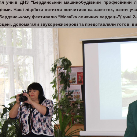
ля учнів ДНЗ “Бердянський машинобудівний професійний л
діями. Наші ліцеїсти встигли повчитися на заняттях, взяти уча
 Бердянському фестивалю “Мозаїка сонячних сердець”( учні 2-
 сцені, допомагали звукорежисерові та представляли готові в