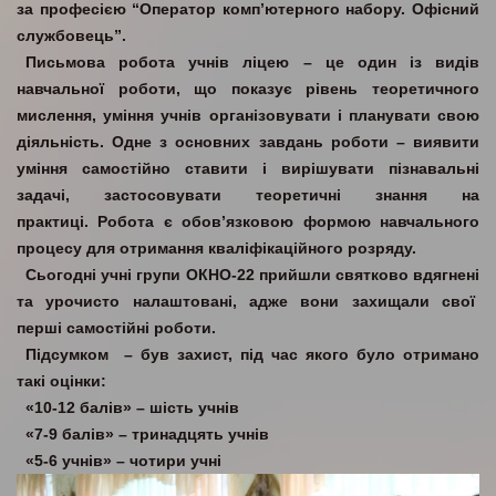
за професією “Оператор комп’ютерного набору. Офісний
службовець”.
Письмова робота учнів ліцею – це один із видів
навчальної роботи, що показує рівень теоретичного
мислення, уміння учнів організовувати і планувати свою
діяльність. Одне з основних завдань роботи – виявити
уміння самостійно ставити і вирішувати пізнавальні
задачі, застосовувати теоретичні знання на
практиці. Робота є обов’язковою формою навчального
процесу для отримання кваліфікаційного розряду.
Сьогодні учні групи ОКНО-22 прийшли святково вдягнені
та урочисто налаштовані, адже вони захищали свої
перші самостійні роботи.
Підсумком – був захист, під час якого було отримано
такі оцінки:
«10-12 балів» – шість учнів
«7-9 балів» – тринадцять учнів
«5-6 учнів» – чотири учні