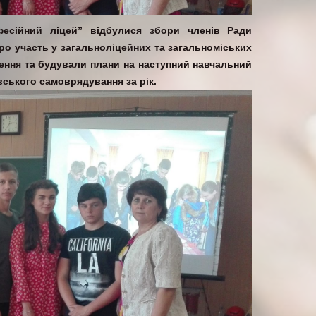
есійний ліцей” відбулися збори членів Ради
ро участь у загальноліцейних та загальноміських
шення та будували плани на наступний навчальний
вського самоврядування за рік.