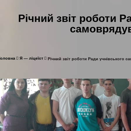
Річний звіт роботи Р
самовряду
Головна
Я — ліцеїст
Річний звіт роботи Ради учнівського с