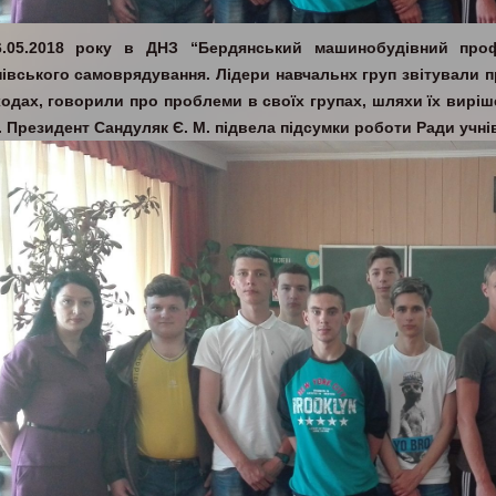
6.05.2018 року в ДНЗ “Бердянський машинобудівний проф
нівського самоврядування. Лідери навчальнх груп звітували п
ходах, говорили про проблеми в своїх групах, шляхи їх вирі
. Президент Сандуляк Є. М. підвела підсумки роботи Ради учні