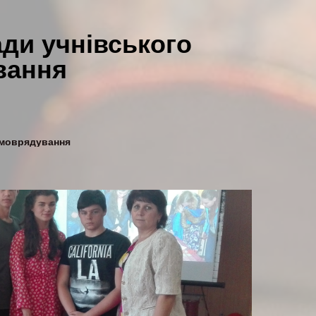
ади учнівського
вання
амоврядування