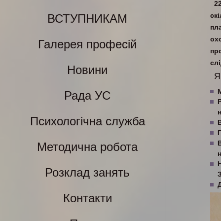
2
ск
ВСТУПНИКАМ
пл
ох
Галерея професій
пр
слі
Новини
Я
Рада УС
Психологічна служба
Методична робота
Розклад занять
Контакти