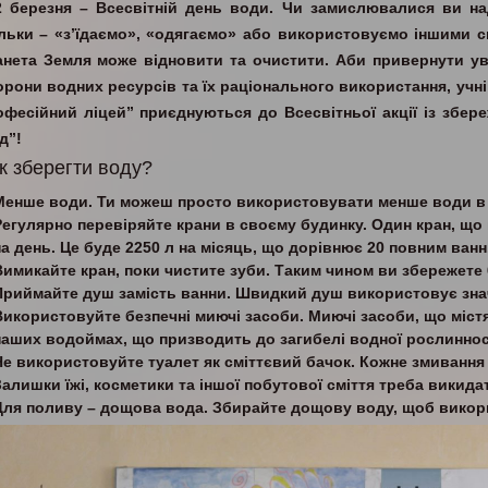
2 березня – Всесвітній день води. Чи замислювалися ви н
ільки – «з’їдаємо», «одягаємо» або використовуємо іншими с
анета Земля може відновити та очистити. Аби привернути ува
орони водних ресурсів та їх раціонального використання, уч
офесійний ліцей” приєднуються до Всесвітньої акції із збер
д”!
к зберегти воду?
Менше води.
Ти можеш просто використовувати менше води в 
Регулярно перевіряйте крани в своєму будинку
. Один кран, що
на день. Це буде 2250 л на місяць, що дорівнює 20 повним ванн
Вимикайте кран, поки чистите зуби.
Таким чином ви збережете 6
Приймайте душ замість ванни.
Швидкий душ використовує знач
Використовуйте безпечні миючі засоби.
Миючі засоби, що міст
наших водоймах, що призводить до загибелі водної рослинност
Не використовуйте туалет як сміттєвий бачок.
Кожне змивання в
Залишки їжі, косметики та іншої побутової сміття треба викидат
Для поливу – дощова вода
. Збирайте дощову воду, щоб викори