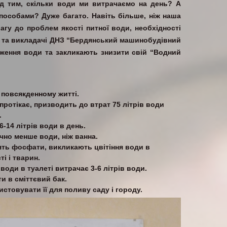
ад тим, скільки води ми витрачаємо на день? А
пособами? Дуже багато. Навіть більше, ніж наша
гу до проблем якості питної води, необхідності
ні та викладачі ДНЗ “Бердянський машинобудівний
еження води та закликають знизити свій “Водний
повсякденному житті.
 протікає, призводить до втрат 75 літрів води
.
-14 літрів води в день.
но менше води, ніж ванна.
ять фосфати, викликають цвітіння води в
і і тварин.
оди в туалеті витрачає 3-6 літрів води.
и в сміттєвий бак.
стовувати її для поливу саду і городу.