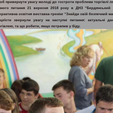
об привернути увагу молоді до гостроти проблеми торгівлі л
нного питання 21 вересня 2018 року в ДНЗ “Бердянський 
ерактивна освітня виставка-тренінг “Знайди свій безпечний ма
іцеїсти звернули увагу на наступні питання: актуальні дан
гівлею, та що робити, якщо потрапив у біду.