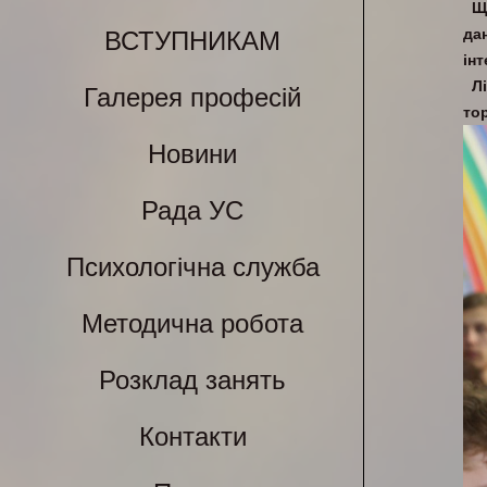
Щ
да
ВСТУПНИКАМ
інт
Л
Галерея професій
тор
Новини
Рада УС
Психологічна служба
Методична робота
Розклад занять
Контакти