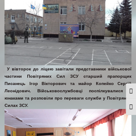
У вівторок до ліцею завітали представники військової
частини Повітряних Сил ЗСУ старший прапорщик
Писанець Ігор Вікторович та майор Копейко Сергій
Леонідович. Військовослужбовці поспілкувалися з
Togg
юнаками та розповіли про переваги служби у Повітряних
Силах ЗСУ.
Togg