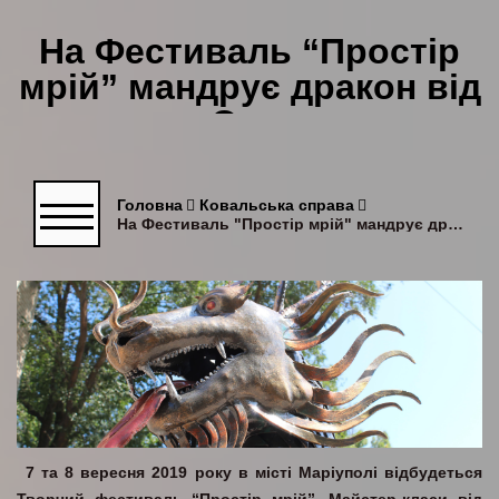
На Фестиваль “Простір
мрій” мандрує дракон від
коваля Олександра
Шапошника
Головна
Ковальська справа
На Фестиваль "Простір мрій" мандрує дракон від коваля Олександра Шапошника
7 та 8 вересня 2019 року в місті Маріуполі відбудеться