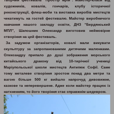
Творчий фестиваль “Простір мрій”. Майстер-класи від
художників, ковалів, гончарів, клубу історичної
реконструкції, флеш-моби та виставка виробів мистецтв
чекатимуть на гостей фестивалю. Майстер виробничого
навчання нашого закладу освіти, ДНЗ “Бердянський
МПЛ”, Шапошник Олександр виготовив неймовірне
створіння на цей фестиваль.
За задумом організаторів, ковалі мали викувати
скульптуру за запропанованими дитячими малюнками.
Олександру припало до душі зображення морського
китайського дракону від 10-тирічної учениці
Маріупольської школи мистецтв Антипюк Софії. Саме
тому металеве створіння зростом понад два метри та
вагою більше 500 кг вийшло напрочуд дивовижне,
казкове та неперевершене. Адже коли майстер працює із
натхненням, то його творіння стає справжнім шедевром.