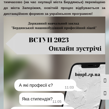
тимчасово (на час окупації міста Бердянськ) переміщено
до міста Запоріжжя, освітній процес відбувається за
дистанційною формою за українською програмою!
Togg
Togg