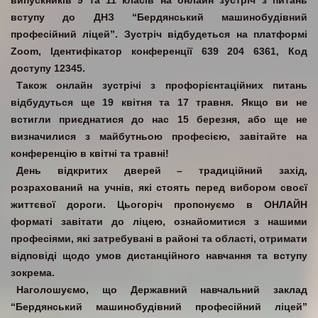
випускників 9 та 11 класів на онлайн зустріч з питань
вступу до ДНЗ “Бердянський машинобудівний
професійний ліцей”. Зустріч відбудеться на платформі
Zoom, Ідентифікатор конференції 639 204 6361, Код
доступу 12345.
Також онлайн зустрічі з профорієнтаційних питань
відбудуться ще 19 квітня та 17 травня. Якщо ви не
встигли приєднатися до нас 15 березня, або ще не
визначилися з майбутньою професією, завітайте на
конференцію в квітні та травні!
День відкритих дверей – традиційний захід,
розрахований на учнів, які стоять перед вибором своєї
життєвої дороги. Цьогоріч пропонуємо в ОНЛАЙН
форматі завітати до ліцею, ознайомитися з нашими
професіями, які затребувані в районі та області, отримати
відповіді щодо умов дистанційного навчання та вступу
зокрема.
Наголошуємо, що Державний навчальний заклад
“Бердянський машинобудівний професійний ліцей”