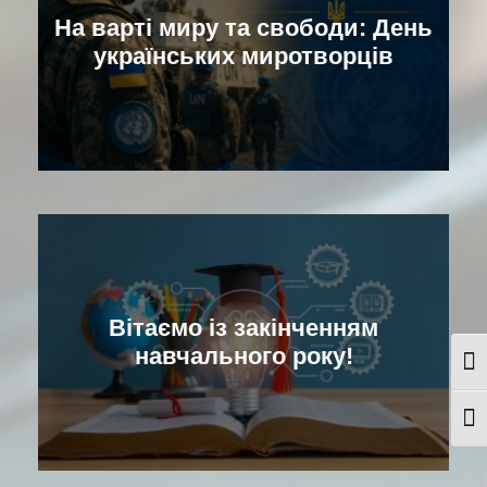
На варті миру та свободи: День
українських миротворців
Вітаємо із закінченням
навчального року!
Togg
Togg