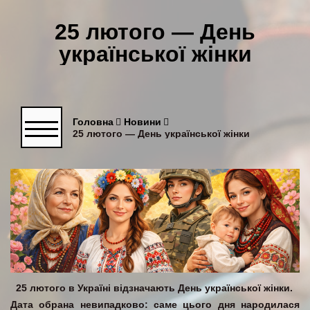
25 лютого — День
української жінки
Головна
Новини
25 лютого — День української жінки
25 лютого
в Україні відзначають
День української жінки
.
Дата обрана невипадково: саме цього дня народилася