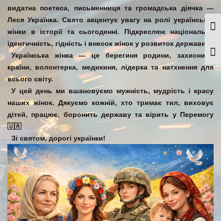
видатна поетеса, письменниця та громадська діячка —
Леся Українка
. Свято акцентує увагу на ролі української
Togg
жінки в історії та сьогоденні. Підкреслює національну
ідентичність, гідність і внесок жінок у розвиток держави.
Togg
Українська жінка — це берегиня родини, захисниця
країни, волонтерка, медикиня, лідерка та натхнення для
всього світу.
У цей день ми вшановуємо мужність, мудрість і красу
наших жінок. Дякуємо кожній, хто тримає тил, виховує
дітей, працює, боронить державу та вірить у Перемогу
🇺🇦
Зі святом, дорогі українки!