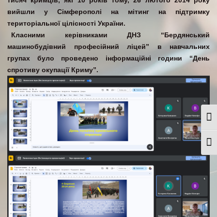
тисяч кримців, які 10 років тому, 26 лютого 2014 року
вийшли у Сімферополі на мітинг на підтримку
територіальної цілісності України.
Класними керівниками ДНЗ “Бердянський
машинобудівний професійний ліцей” в навчальних
групах було проведено інформаційні години “День
спротиву окупації Криму”.
Togg
Togg