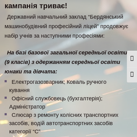
кампанія триває!
Державний навчальний заклад “Бердянський
машинобудівний професійний ліцей” продовжує
набір учнів за наступними професіями:
На базі базової загальної середньої освіти
Togg
(9 класів) з одержанням середньої освіти
юнаки та дівчата:
Togg
Електрогазозварник; Коваль ручного
кування
Офісний службовець (бухгалтерія);
Адміністратор
Слюсар з ремонту колісних транспортних
засобів, водій автотранспортних засобів
категорії “С”