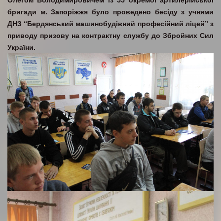
Олегом Володимировичем із 55 окремої артилерійської
бригади м. Запоріжжя було проведено бесіду з учнями
ДНЗ “Бердянський машинобудівний професійний ліцей” з
приводу призову на контрактну службу до Збройних Сил
України.