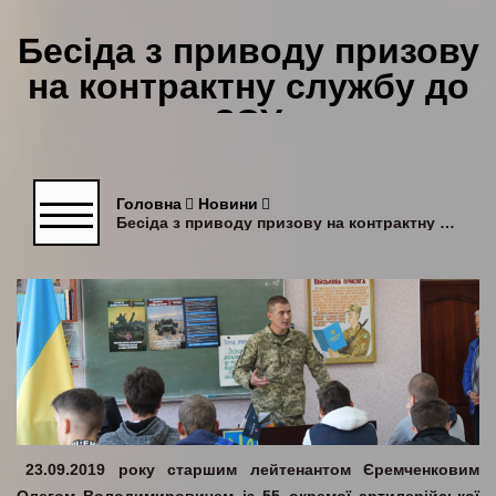
Бесіда з приводу призову
на контрактну службу до
ЗСУ
Головна
Новини
Бесіда з приводу призову на контрактну службу до ЗСУ
23.09.2019 року старшим лейтенантом Єремченковим