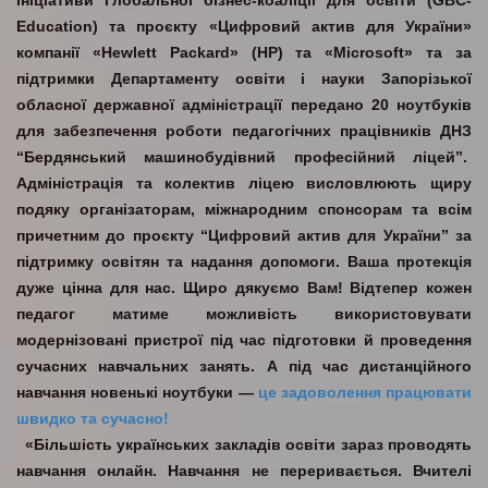
ініціативи
Глобальної бізнес-коаліції для освіти (GBC-
Education)
та проєкту
«Цифровий актив для України»
компанії «Hewlett Packard» (HP) та «Microsoft»
та за
підтримки
Департаменту освіти і науки Запорізької
обласної державної адміністрації
передано 20 ноутбуків
для забезпечення роботи педагогічних працівників ДНЗ
“Бердянський машинобудівний професійний ліцей”.
Адміністрація та колектив ліцею висловлюють щиру
подяку організаторам, міжнародним спонсорам та всім
причетним до проєкту “Цифровий актив для України” за
підтримку освітян та надання допомоги. Ваша протекція
дуже цінна для нас. Щиро дякуємо Вам! Відтепер кожен
педагог матиме можливість використовувати
модернізовані пристрої під час підготовки й проведення
сучасних навчальних занять. А під час дистанційного
навчання новенькі ноутбуки —
це задоволення працювати
швидко та сучасно!
«Більшість українських закладів освіти зараз проводять
навчання онлайн. Навчання не переривається. Вчителі