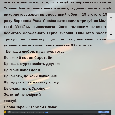
освіти дізналися про те, що тризуб як державний символ
України був обраний невипадково, із давніх часів тризуб
використовувався як своєрідний оберіг. 19 лютого 1992
року Верховна Рада України затвердила тризуб як Малий
Togg
герб України, визначаючи його головним елементом
великого Державного Герба України. Ним став золотий
Togg
Тризуб на синьому щиті — національний символ
українців часів визвольних змагань XX століття.
Це наша любов, наша мужність,
Вогняний порив боротьби,
Це наша згуртованість дружня,
Це пісня нової доби.
Це юність, це клич покоління,
Що йдуть крізь життєву грозу.
Це слава твоя, Україно, –
Золотий непокірний
тризуб.
Слава Україні! Героям Слава!