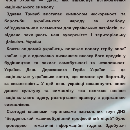
герба України — дата, яка вшановує встановлення
національного символу.
Здавна Тризуб виступає символом нескореності та
боротьби українського народу за свободу,
об’єднувальним елементом для українських патріотів, які
віддано захищають наш суверенітет і територіальну
цілісність України.
Кожен свідомий українець виражає повагу гербу своєї
країни, що є одночасно визнанням внеску його предків у
будівництво та захист самобутності та незалежності
України. День Державного Герба України — це
національне українське свято, що символізує боротьбу
за незалежність. У цей день українці вшановують свою
давню культуру та символіку, яка включає носіння
національного одягу, розгортання прапору з державною
символікою.
Сьогодні класними керівниками навчальних груп ДНЗ
“Бердянський машинобудівний професійний ліцей” було
проведено тематичні інформаційні години. Здобувач