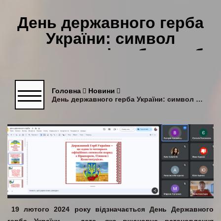
День державного герба
України: символ
нескореності та боротьби
за свободу
Головна
Новини
День державного герба України: символ нескореності та боротьби за свободу
19 лютого 2024 року відзначається День Державного