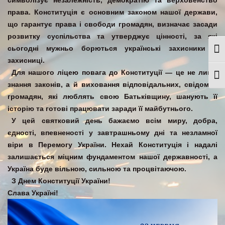
символізує незалежність, демократію та верховенство
права. Конституція є основним законом нашої держави,
що гарантує права і свободи громадян, визначає засади
розвитку суспільства та утверджує цінності, за які
сьогодні мужньо борються українські захисники й
Togg
захисниці.
Для нашого ліцею повага до Конституції — це не лише
Togg
знання законів, а й виховання відповідальних, свідомих
громадян, які люблять свою Батьківщину, шанують її
історію та готові працювати заради її майбутнього.
У цей святковий день бажаємо всім миру, добра,
єдності, впевненості у завтрашньому дні та незламної
віри в Перемогу України. Нехай Конституція і надалі
залишається міцним фундаментом нашої державності, а
Україна буде вільною, сильною та процвітаючою.
З Днем Конституції України!
Слава Україні!