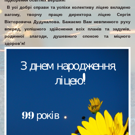
підкорення освітніх вершин!
В усі добрі справи та успіхи колективу ліцею вкладено
вагому, творчу працю директора ліцею Сергія
Вікторовича Дудукалова. Бажаємо Вам невпинного руху
вперед, успішного здійснення всіх планів та задумів,
родинної злагоди, душевного спокою та міцного
здоров’я!