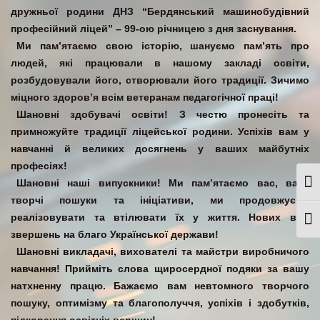
дружньої родини ДНЗ “Бердянський машинобудівний
професійний ліцей” – 99-ою річницею з дня заснування.
Ми пам’ятаємо свою історію, шануємо пам’ять про
людей, які працювали в нашому закладі освіти,
розбудовували його, створювали його традиції. Зичимо
міцного здоров’я всім ветеранам педагогічної праці!
Шановні здобувачі освіти! З честю пронесіть та
примножуйте традиції ліцейської родини. Успіхів вам у
навчанні й великих досягнень у ваших майбутніх
професіях!
Шановні наші випускники! Ми пам’ятаємо вас, ваші
Togg
творчі пошуки та ініціативи, ми продовжуємо
реалізовувати та втілювати їх у життя. Нових вам
Togg
звершень на благо Української держави!
Шановні викладачі, вихователі та майстри виробничого
навчання! Прийміть слова щиросердної подяки за вашу
натхненну працю. Бажаємо вам невтомного творчого
пошуку, оптимізму та благополуччя, успіхів і здобутків,