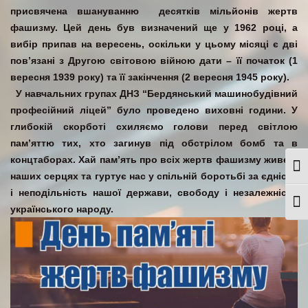
присвячена вшануванню десятків мільйонів жертв
фашизму. Цей день був визначений ще у 1962 році, а
вибір припав на вересень, оскільки у цьому місяці є дві
пов’язані з Другою світовою війною дати – її початок (1
вересня 1939 року) та її закінчення (2 вересня 1945 року).
У навчальних групах ДНЗ “Бердянський машинобудівний
професійний ліцей” було проведено виховні години. У
глибокій скорботі схиляємо голови перед світлою
пам’яттю тих, хто загинув під обстрілом бомб та в
концтаборах. Хай пам’ять про всіх жертв фашизму живе в
Togg
наших серцях та гуртує нас у спільній боротьбі за єдність
і неподільність нашої держави, свободу і незалежність
Togg
українського народу.