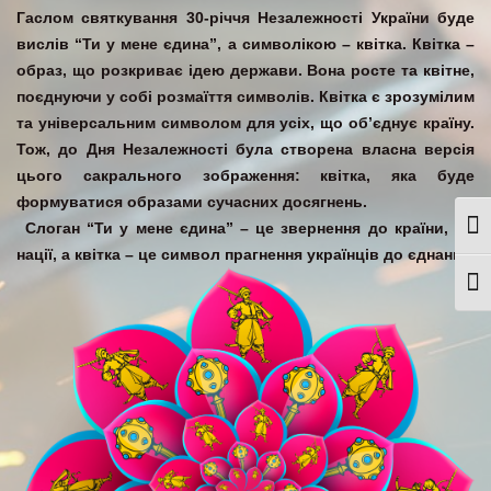
Гаслом святкування 30-річчя Незалежності України буде
вислів “Ти у мене єдина”, а символікою – квітка. Квітка –
образ, що розкриває ідею держави. Вона росте та квітне,
поєднуючи у собі розмаїття символів. Квітка є зрозумілим
та універсальним символом для усіх, що об’єднує країну.
Тож, до Дня Незалежності була створена власна версія
цього сакрального зображення: квітка, яка буде
формуватися образами сучасних досягнень.
Слоган “Ти у мене єдина” – це звернення до країни, до
Togg
нації, а квітка – це символ прагнення українців до єднання.
Togg