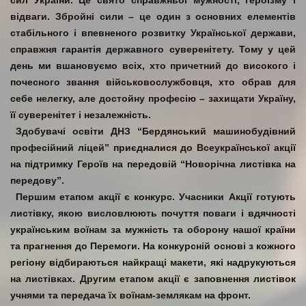
сил України. Це свято справжньої мужності, героїзму і
відваги. Збройні сили – це один з основних елементів
стабільного і впевненого розвитку Української держави,
справжня гарантія державного суверенітету. Тому у цей
день ми вшановуємо всіх, хто причетний до високого і
почесного звання військовослужбовця, хто обрав для
себе нелегку, але достойну професію – захищати Україну,
її суверенітет і незалежність.
Здобувачі освіти ДНЗ “Бердянський машинобудівний
професійний ліцей” приєдналися до Всеукраїнської акції
на підтримку Героїв на передовій “Новорічна листівка на
передову”.
Першим етапом акції є конкурс. Учасники Акції готують
листівку, якою висловлюють почуття поваги і вдячності
українським воїнам за мужність та оборону нашої країни
та прагнення до Перемоги. На конкурсній основі з кожного
регіону відбираються найкращі макети, які надрукуються
на листівках. Другим етапом акції є заповнення листівок
учнями та передача їх воїнам-землякам на фронт.