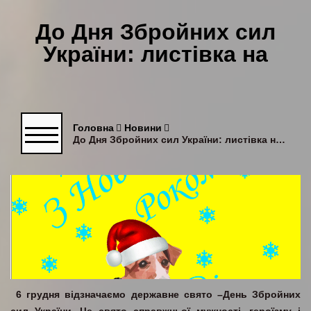
До Дня Збройних сил
України: листівка на
передову
Головна
Новини
До Дня Збройних сил України: листівка на передову
6 грудня відзначаємо державне свято –День Збройних