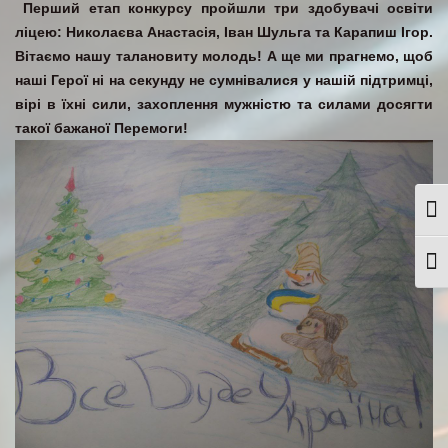
Перший етап конкурсу пройшли три здобувачі освіти
ліцею: Николаєва Анастасія, Іван Шульга та Карапиш Ігор.
Вітаємо нашу талановиту молодь! А ще ми прагнемо, щоб
наші Герої ні на секунду не сумнівалися у нашій підтримці,
вірі в їхні сили, захоплення мужністю та силами досягти
такої бажаної Перемоги!
Togg
Togg