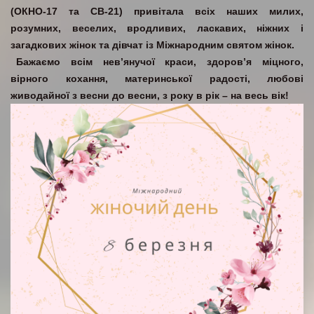
(ОКНО-17 та СВ-21) привітала всіх наших милих,
розумних, веселих, вродливих, ласкавих, ніжних і
загадкових жінок та дівчат із Міжнародним святом жінок.
Бажаємо всім нев’янучої краси, здоров’я міцного,
вірного кохання, материнської радості, любові
живодайної з весни до весни, з року в рік – на весь вік!